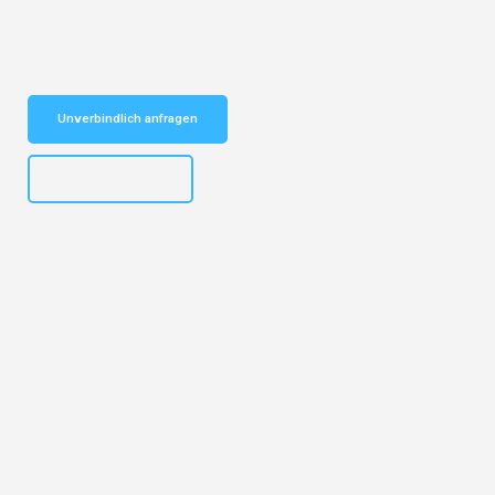
Schnelle Antwort in garantiert unter 2 Minuten: Jetzt
unverbindlichen Kostenvoranschlag erhalten!
Unverbindlich anfragen
+4915792632892