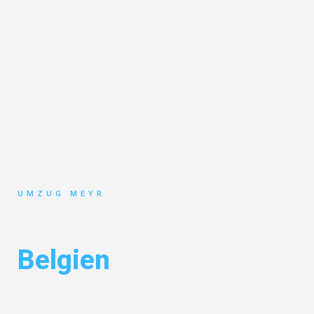
UMZUG MEYR
Umzug Potsdam
Belgien
Entdecken Sie das
#1 Umzugsunternehmen in Potsdam
– Ihr
vertrauenswürdiger Begleiter für Umzüge Potsdam Belgien!