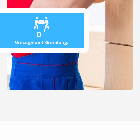
+
0
Umzüge seit Gründung.