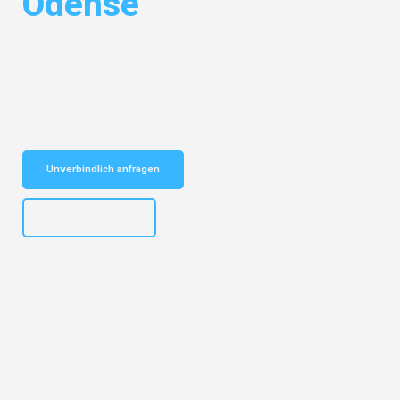
Odense
Entdecken Sie das
#1 Umzugsunternehmen in Potsdam
– Ihr
vertrauenswürdiger Begleiter für Umzüge Potsdam Odense!
Schnelle Antwort in garantiert unter 2 Minuten: Jetzt
unverbindlichen Kostenvoranschlag erhalten!
Unverbindlich anfragen
+4915792632892