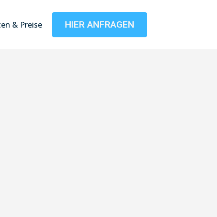
HIER ANFRAGEN
en & Preise