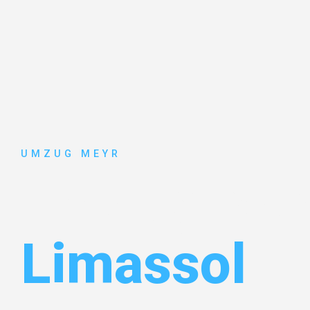
UMZUG MEYR
Umzug Pot
Limassol