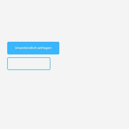
Entdecken Sie das
#1 Umzugsunternehmen in Potsdam
– Ihr
vertrauenswürdiger Begleiter für Umzüge Potsdam Lille!
Schnelle Antwort in garantiert unter 2 Minuten: Jetzt
unverbindlichen Kostenvoranschlag erhalten!
Unverbindlich anfragen
+4915792632892