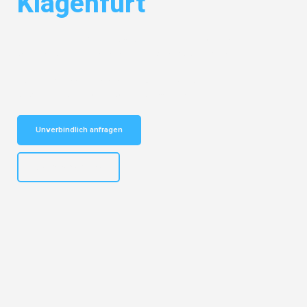
Klagenfurt
Entdecken Sie das
#1 Umzugsunternehmen in Potsdam
– Ihr
vertrauenswürdiger Begleiter für Umzüge Potsdam Klagenfurt!
Schnelle Antwort in garantiert unter 2 Minuten: Jetzt
unverbindlichen Kostenvoranschlag erhalten!
Unverbindlich anfragen
+4915792632892