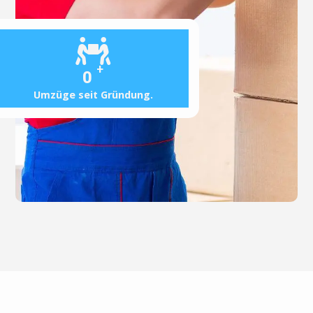
+
0
Umzüge seit Gründung.