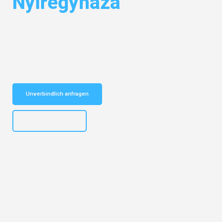
Nyíregyháza
Entdecken Sie das
#1 Umzugsunternehmen in Potsdam
– Ihr
vertrauenswürdiger Begleiter für Umzüge Potsdam Nyíregyháza!
Schnelle Antwort in garantiert unter 2 Minuten: Jetzt
unverbindlichen Kostenvoranschlag erhalten!
Unverbindlich anfragen
+4915792632892