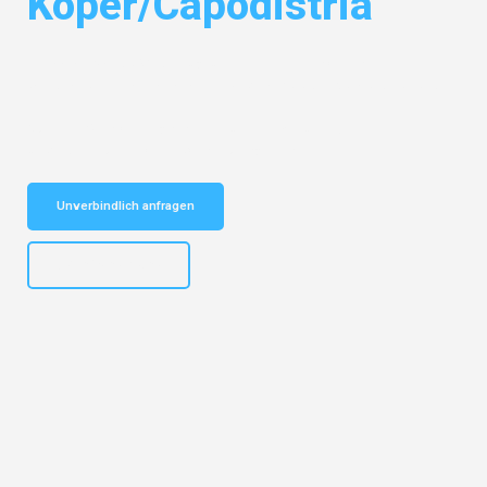
Koper/Capodistria
Entdecken Sie das
#1 Umzugsunternehmen in Potsdam
– Ihr
vertrauenswürdiger Begleiter für Umzüge Potsdam Koper/Capodistria!
Schnelle Antwort in garantiert unter 2 Minuten: Jetzt
unverbindlichen Kostenvoranschlag erhalten!
Unverbindlich anfragen
+4915792632892