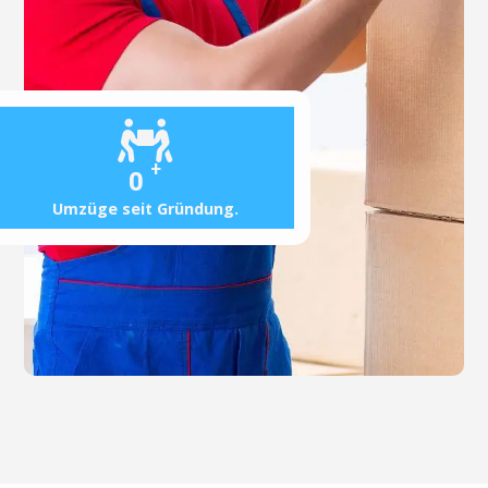
+
0
Umzüge seit Gründung.