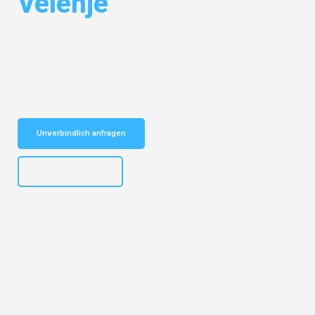
Velenje
Entdecken Sie das
#1 Umzugsunternehmen in Potsdam
– Ihr
vertrauenswürdiger Begleiter für Umzüge Potsdam Velenje!
Schnelle Antwort in garantiert unter 2 Minuten: Jetzt
unverbindlichen Kostenvoranschlag erhalten!
Unverbindlich anfragen
+4915792632892