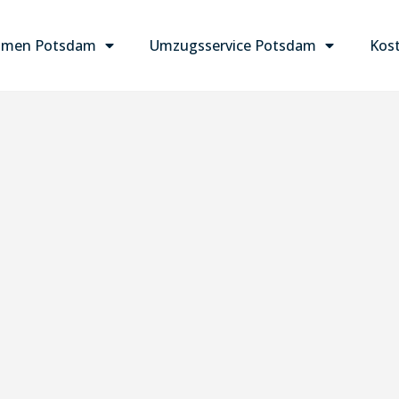
hmen Potsdam
Umzugsservice Potsdam
Kost