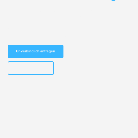
Entdecken Sie das
#1 Umzugsunternehmen in Potsdam
– Ihr
vertrauenswürdiger Begleiter für Umzüge Potsdam Vigo!
Schnelle Antwort in garantiert unter 2 Minuten: Jetzt
unverbindlichen Kostenvoranschlag erhalten!
Unverbindlich anfragen
+4915792632892