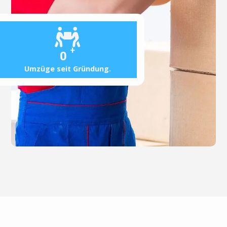
+
0
Umzüge seit Gründung.