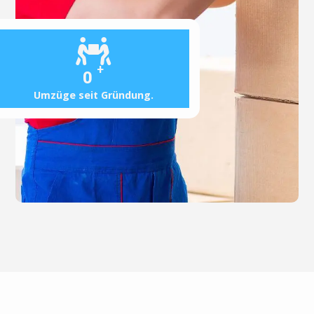
+
0
Umzüge seit Gründung.