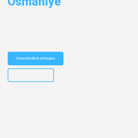
Osmaniye
Entdecken Sie das
#1 Umzugsunternehmen in Potsdam
– Ihr
vertrauenswürdiger Begleiter für Umzüge Potsdam Osmaniye!
Schnelle Antwort in garantiert unter 2 Minuten: Jetzt
unverbindlichen Kostenvoranschlag erhalten!
Unverbindlich anfragen
+4915792632892