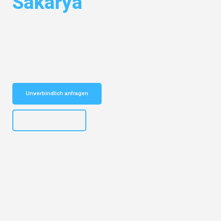
Sakarya
Entdecken Sie das
#1 Umzugsunternehmen in Potsdam
– Ihr
vertrauenswürdiger Begleiter für Umzüge Potsdam Sakarya!
Schnelle Antwort in garantiert unter 2 Minuten: Jetzt
unverbindlichen Kostenvoranschlag erhalten!
Unverbindlich anfragen
+4915792632892