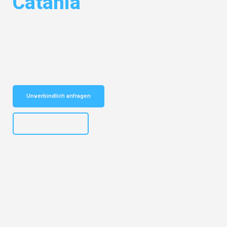
Catania
Entdecken Sie das
#1 Umzugsunternehmen in Potsdam
– Ihr
vertrauenswürdiger Begleiter für Umzüge Potsdam Catania!
Schnelle Antwort in garantiert unter 2 Minuten: Jetzt
unverbindlichen Kostenvoranschlag erhalten!
Unverbindlich anfragen
+4915792632892