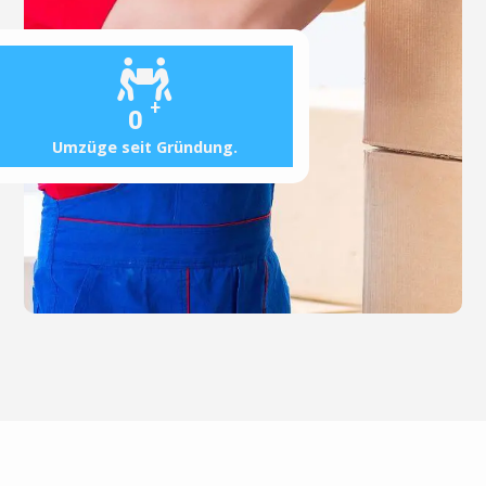
+
0
Umzüge seit Gründung.