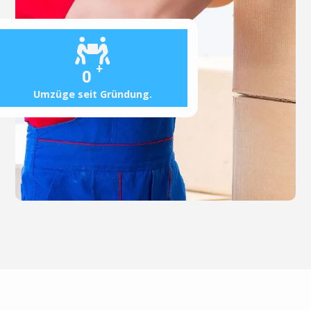
+
0
Umzüge seit Gründung.