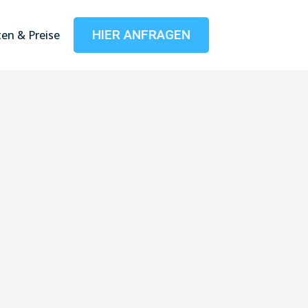
HIER ANFRAGEN
en & Preise