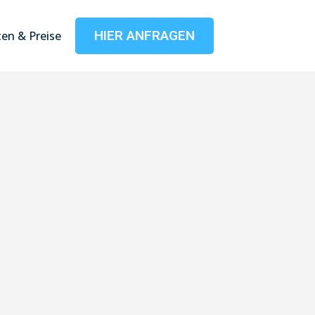
HIER ANFRAGEN
en & Preise