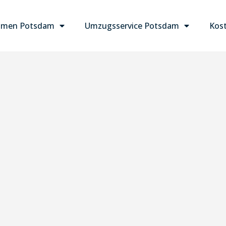
hmen Potsdam
Umzugsservice Potsdam
Kost