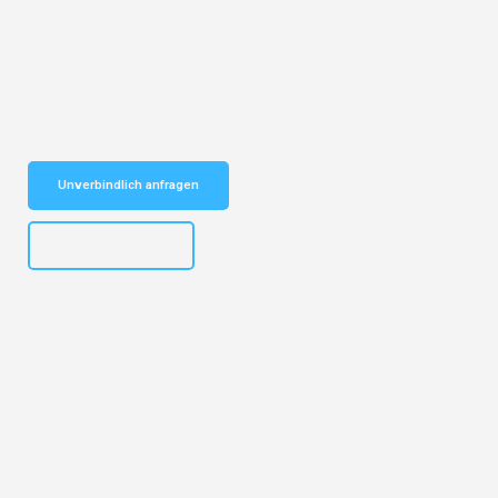
Entdecken Sie das
#1 Umzugsunternehmen in Potsdam
– Ihr
vertrauenswürdiger Begleiter für Umzüge Potsdam Ede!
Schnelle Antwort in garantiert unter 2 Minuten: Jetzt
unverbindlichen Kostenvoranschlag erhalten!
Unverbindlich anfragen
+4915792632892