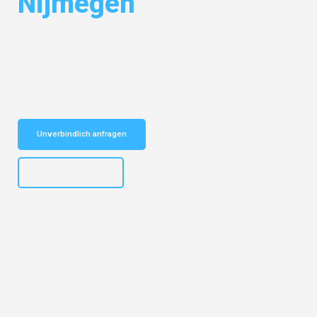
Nijmegen
Entdecken Sie das
#1 Umzugsunternehmen in Potsdam
– Ihr
vertrauenswürdiger Begleiter für Umzüge Potsdam Nijmegen!
Schnelle Antwort in garantiert unter 2 Minuten: Jetzt
unverbindlichen Kostenvoranschlag erhalten!
Unverbindlich anfragen
+4915792632892