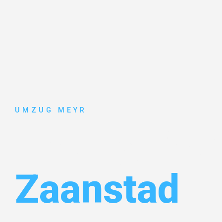
UMZUG MEYR
Umzug Pot
Zaanstad