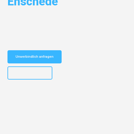
Enschede
Entdecken Sie das
#1 Umzugsunternehmen in Potsdam
– Ihr
vertrauenswürdiger Begleiter für Umzüge Potsdam Enschede!
Schnelle Antwort in garantiert unter 2 Minuten: Jetzt
unverbindlichen Kostenvoranschlag erhalten!
Unverbindlich anfragen
+4915792632892