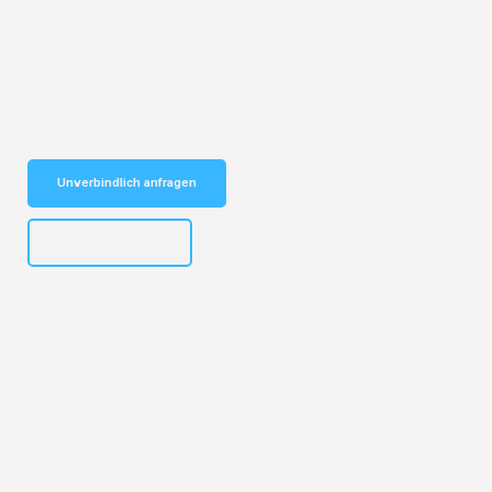
Entdecken Sie das
#1 Umzugsunternehmen in Potsdam
– Ihr
vertrauenswürdiger Begleiter für Umzüge Potsdam Chur!
Schnelle Antwort in garantiert unter 2 Minuten: Jetzt
unverbindlichen Kostenvoranschlag erhalten!
Unverbindlich anfragen
+4915792632892