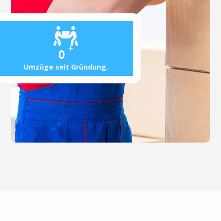
+
0
Umzüge seit Gründung.