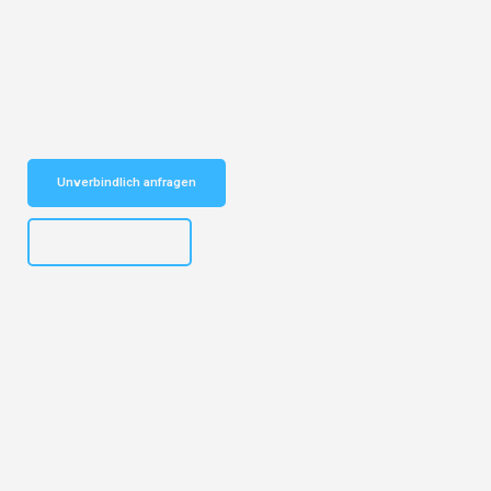
Entdecken Sie das
#1 Umzugsunternehmen in Potsdam
– Ihr
vertrauenswürdiger Begleiter für Umzüge Potsdam Uster!
Schnelle Antwort in garantiert unter 2 Minuten: Jetzt
unverbindlichen Kostenvoranschlag erhalten!
Unverbindlich anfragen
+4915792632892