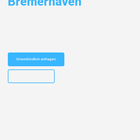
Bremerhaven
Entdecken Sie das
#1 Umzugsunternehmen in Potsdam
– Ihr
vertrauenswürdiger Begleiter für Umzüge Potsdam Bremerhaven!
Schnelle Antwort in garantiert unter 2 Minuten: Jetzt
unverbindlichen Kostenvoranschlag erhalten!
Unverbindlich anfragen
+4915792632892