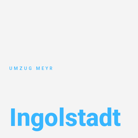
UMZUG MEYR
Umzug Pot
Ingolstadt