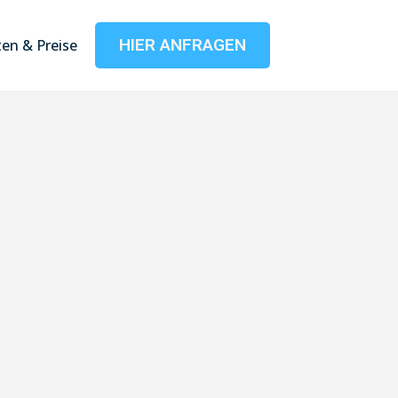
HIER ANFRAGEN
en & Preise