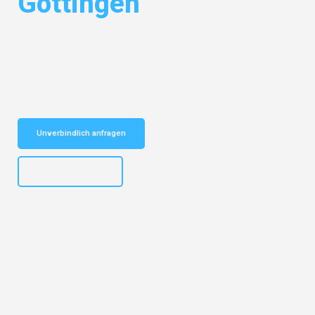
Göttingen
Entdecken Sie das
#1 Umzugsunternehmen in Potsdam
– Ihr
vertrauenswürdiger Begleiter für Umzüge Potsdam Göttingen!
Schnelle Antwort in garantiert unter 2 Minuten: Jetzt
unverbindlichen Kostenvoranschlag erhalten!
Unverbindlich anfragen
+4915792632892