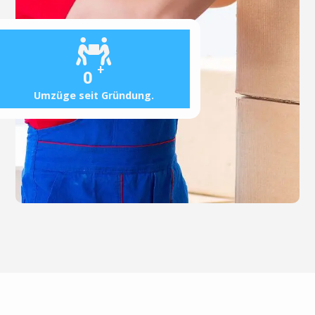
+
0
Umzüge seit Gründung.