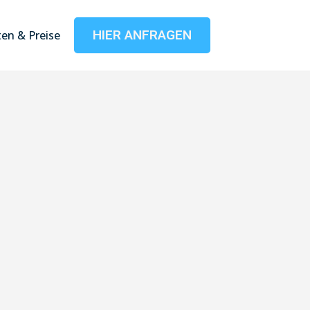
HIER ANFRAGEN
en & Preise