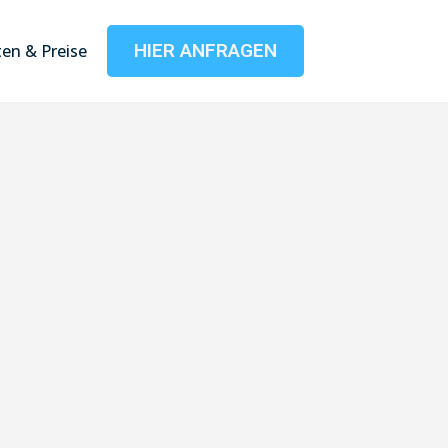
HIER ANFRAGEN
en & Preise