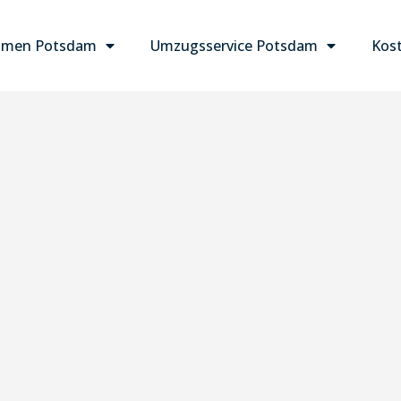
hmen Potsdam
Umzugsservice Potsdam
Kost