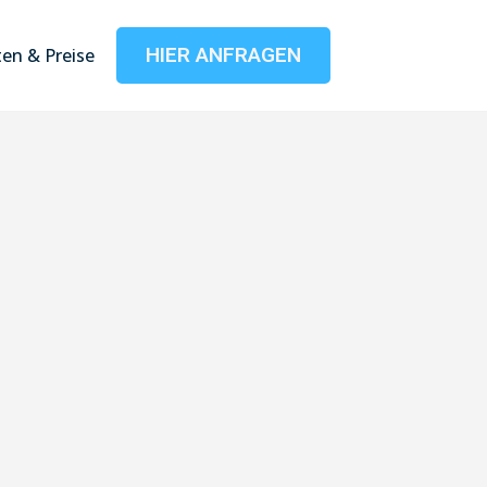
HIER ANFRAGEN
en & Preise