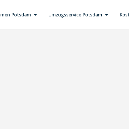
hmen Potsdam
Umzugsservice Potsdam
Kost