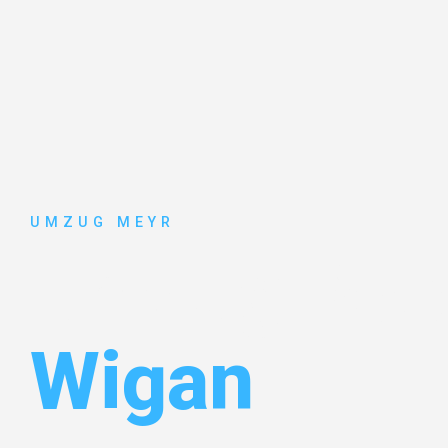
UMZUG MEYR
Umzug Pot
Wigan