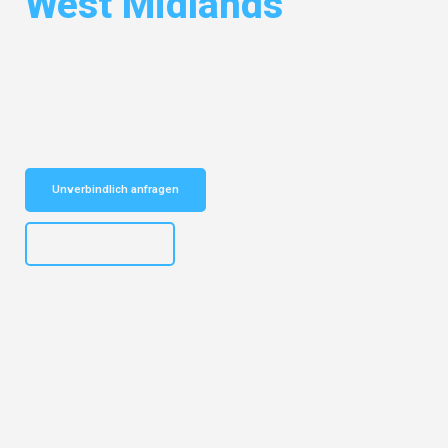
West Midlands
Entdecken Sie das
#1 Umzugsunternehmen in Potsdam
– Ihr
vertrauenswürdiger Begleiter für Umzüge Potsdam West Midlands!
Schnelle Antwort in garantiert unter 2 Minuten: Jetzt
unverbindlichen Kostenvoranschlag erhalten!
Unverbindlich anfragen
+4915792632892