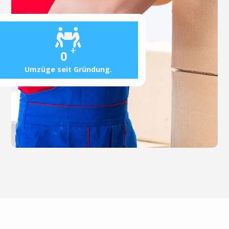
+
0
Umzüge seit Gründung.