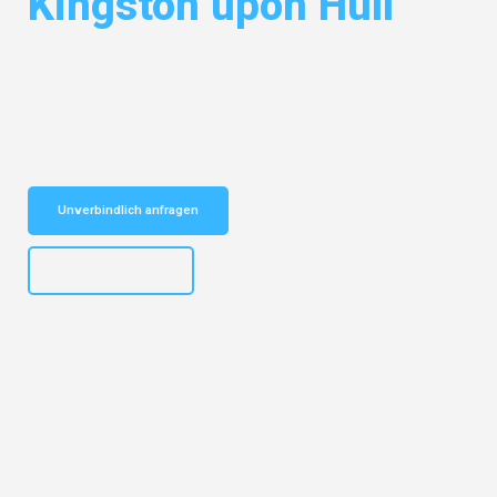
Kingston upon Hull
Entdecken Sie das
#1 Umzugsunternehmen in Potsdam
– Ihr
vertrauenswürdiger Begleiter für Umzüge Potsdam Kingston upon Hull!
Schnelle Antwort in garantiert unter 2 Minuten: Jetzt
unverbindlichen Kostenvoranschlag erhalten!
Unverbindlich anfragen
+4915792632892