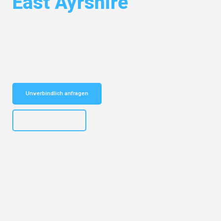
East Ayrshire
Entdecken Sie das
#1 Umzugsunternehmen in Potsdam
– Ihr
vertrauenswürdiger Begleiter für Umzüge Potsdam East Ayrshire!
Schnelle Antwort in garantiert unter 2 Minuten: Jetzt
unverbindlichen Kostenvoranschlag erhalten!
Unverbindlich anfragen
+4915792632892