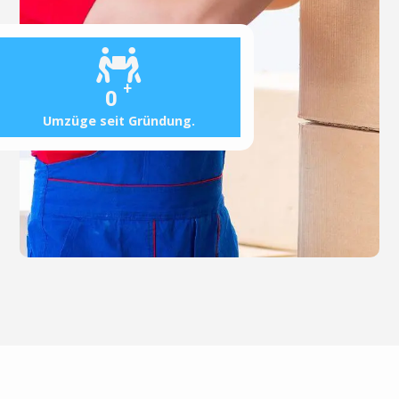
+
0
Umzüge seit Gründung.