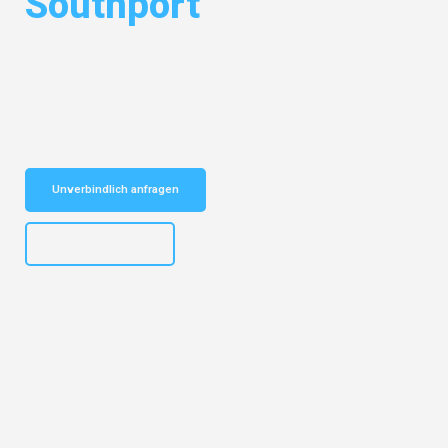
Southport
Entdecken Sie das
#1 Umzugsunternehmen in Potsdam
– Ihr
vertrauenswürdiger Begleiter für Umzüge Potsdam Southport!
Schnelle Antwort in garantiert unter 2 Minuten: Jetzt
unverbindlichen Kostenvoranschlag erhalten!
Unverbindlich anfragen
+4915792632892