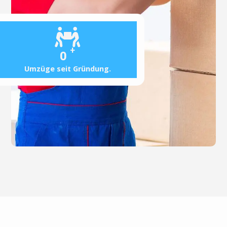
+
0
Umzüge seit Gründung.