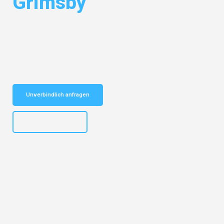
Grimsby
Entdecken Sie das
#1 Umzugsunternehmen in Potsdam
– Ihr
vertrauenswürdiger Begleiter für Umzüge Potsdam Grimsby!
Schnelle Antwort in garantiert unter 2 Minuten: Jetzt
unverbindlichen Kostenvoranschlag erhalten!
Unverbindlich anfragen
+4915792632892