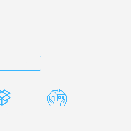
am
– Ihr
th Lanarkshire!
zt
15792632892
stenlose
Erfahrene
rpackung
Umzugsprofis