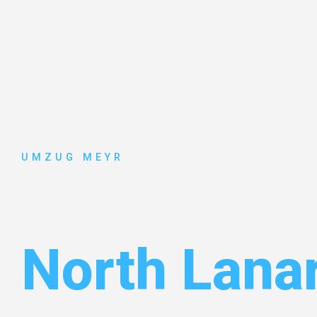
UMZUG MEYR
Umzug Pot
North Lana